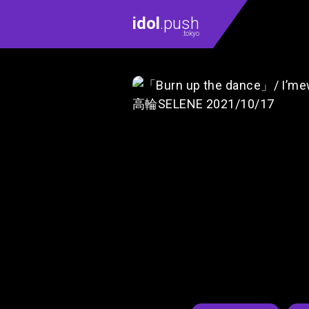
idol
.push
.tokyo