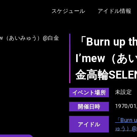
スケジュール
アイドル情報
「Burn up t
I’mew（
金高輪SELENE
未設定
イベント場所
1970/01
開催日時
「Burn 
アイドル
ゅう）@白