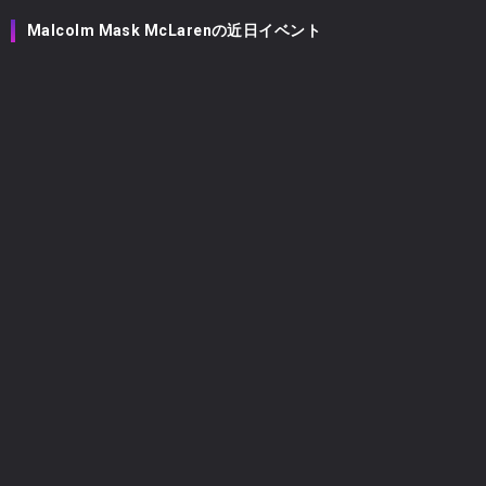
Malcolm Mask McLarenの近日イベント
Malcolm Mask McLaren
2026
08/07
(金)
未設定
【FES】IDOL SUMMER JUNGLE