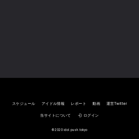
2026
Malcolm Mask McLaren
2026
08/08
(土)
未設定
スケジュール
アイドル情報
レポート
動画
運営Twitter
【入場無料】真夏の浴衣特典会
当サイトについて
ログイン
Malcolm Mask McLaren
©︎ 2020 idol.push.tokyo