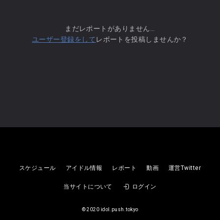
2026
08/10
まだレポートがありません...
(月)
ユーザー登録をして
レポートを投稿しませんか？
未設定
【FES】NEO JAPONISM主催フェ
ス 「NEO KASSEN2026」
Malcolm Mask McLaren
Malcolm Mask McLaren
スケジュール
アイドル情報
レポート
動画
運営Twitter
当サイトについて
ログイン
Malcolm Mask McLaren
2026
08/11
©︎ 2020 idol.push.tokyo