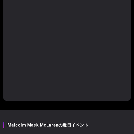
Malcolm Mask McLarenの近日イベント