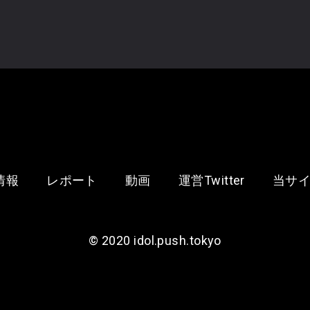
2026
09/24
(木)
情報
レポート
動画
運営Twitter
当サ
ts「美味し
©︎ 2020 idol.push.tokyo