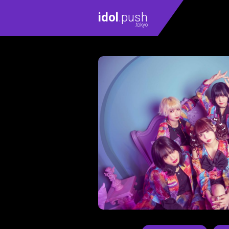
idol
.push
.tokyo