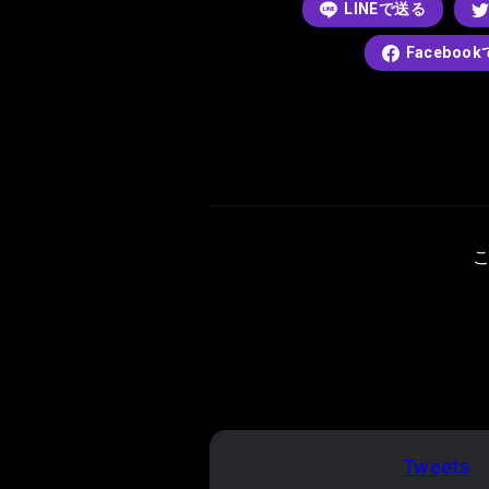
LINEで送る
Faceboo
Tweets