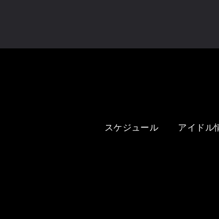
未設定
スケジュール
アイドル
OISHII.inc Presen
いイベント」-Family
restaurant-