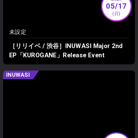
05/17
(日)
未設定
［リリイベ / 渋谷］INUWASI Major 2nd
EP「KUROGANE」Release Event
INUWASI