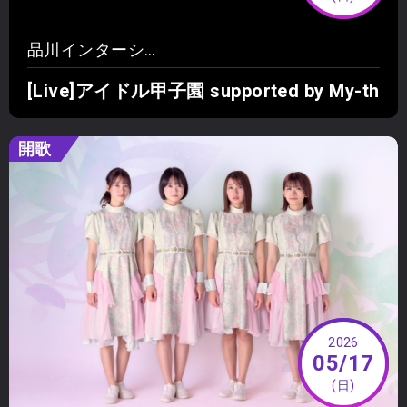
品川インターシティホール＆貸会議室, 日本、〒108-0075 東京都港区港南２丁目１５−４ 品川インターシティホール 棟1F B1F
[Live]アイドル甲子園 supported by My-th
開歌
2026
05/17
(日)