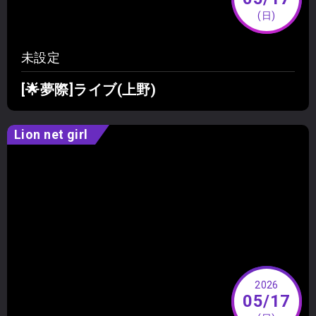
(日)
未設定
[🌟夢際]ライブ(上野)
Lion net girl
2026
05/17