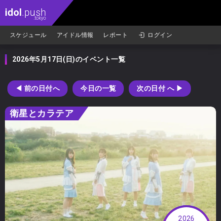
idol
.push
.tokyo
スケジュール
アイドル情報
レポート
ログイン
2026年5月17日(日)のイベント一覧
◀︎ 前の日付
へ
今日の
一覧
次の日付
へ ▶︎
衛星とカラテア
2026