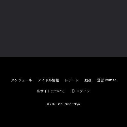
2026
08/09
(日)
アイドル飯店, 日本、〒542-0086 大阪府大阪市中央区西心斎橋２丁目１０−１５ 変なホテル大阪 なんば 1F
スケジュール
アイドル情報
レポート
動画
運営Twitter
キスエクxアイドル飯店イベント
当サイトについて
ログイン
XOXO EXTREME
©︎ 2020 idol.push.tokyo