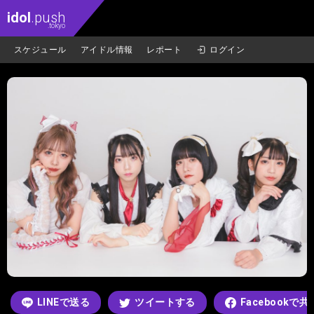
idol
.push
.tokyo
スケジュール
アイドル情報
レポート
ログイン
LINEで送る
ツイートする
Facebookで共