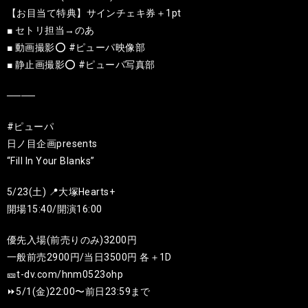
【お目当て特典】サインチェキ券＋1pt
■ セトリ担当→のあ
■ 動画撮影️️⭕️ #ピューパ映像部
■ 静止画撮影️️️️️⭕️ #ピューパ写真部
────
#ピューパ
日ノ目企画presents
“Fill In Your Blanks”
5/23(土) 📍大塚Hearts+
開場15:40/開演16:00
優先入場(前売りのみ)3200円
一般前売2900円/当日3500円 各＋1D
🎫t-dv.com/hnm0523ohp
⏩️5/1(金)22:00〜前日23:59まで