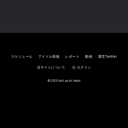
2026
08/11
(火)
未設定
夜 大塚Hearts＋
スケジュール
アイドル情報
レポート
動画
運営Twitter
当サイトについて
ログイン
ピューパ‼︎
©︎ 2020 idol.push.tokyo
2026
08/15