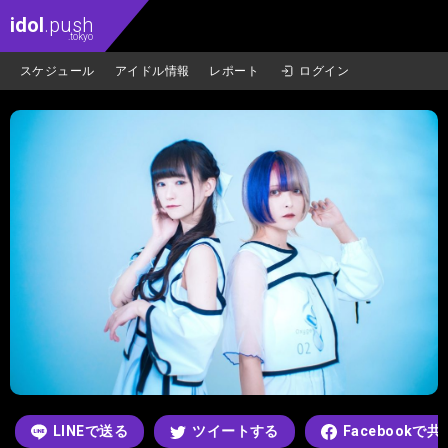
idol
.push
.tokyo
スケジュール
アイドル情報
レポート
ログイン
LINEで送る
ツイートする
Facebookで共