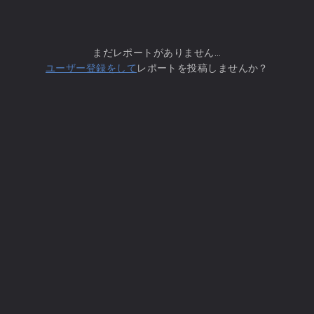
まだレポートがありません...
ユーザー登録をして
レポートを投稿しませんか？