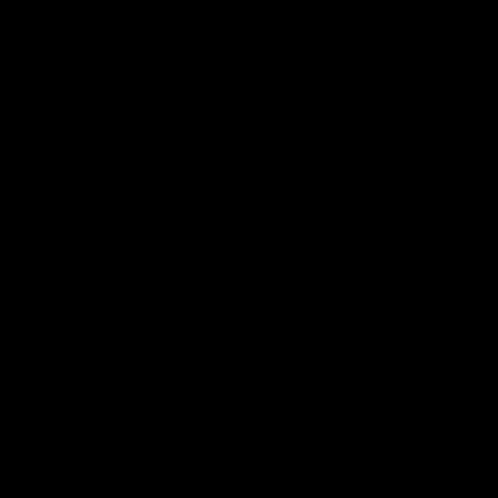
未設定
【定期公演】開歌-か
期公演「四季彩」
開歌