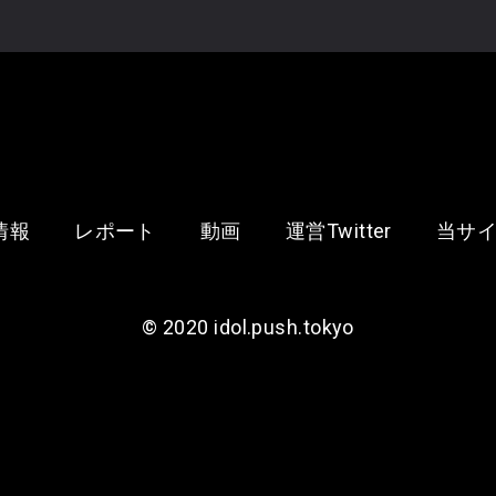
2026
08/09
(日)
情報
レポート
動画
運営Twitter
当サ
か-廣川
©︎ 2020 idol.push.tokyo