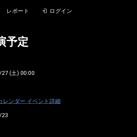
レポート
ログイン
演予定
/27 (土) 00:00
e カレンダー イベント詳細
/23