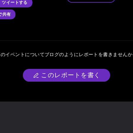
ツイートする
kで共有
このイベントについて
ブログのようにレポートを書きませんか
このレポートを書く