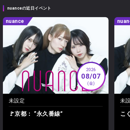
nuanceの近日イベント
nuance
nuan
2026
08/07
(金)
未設定
未
🚩京都： “永久番線”
こぐ