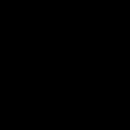
未設定
ライブ 夜 16:10〜
Lion net girl