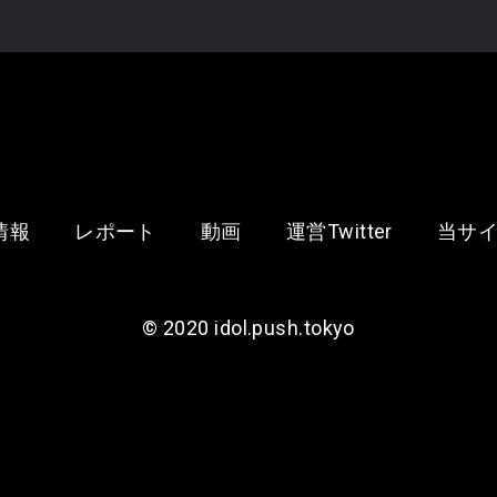
2026
08/11
(火)
情報
レポート
動画
運営Twitter
当サ
©︎ 2020 idol.push.tokyo
2026
08/11