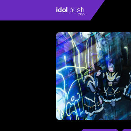
idol
.push
.tokyo