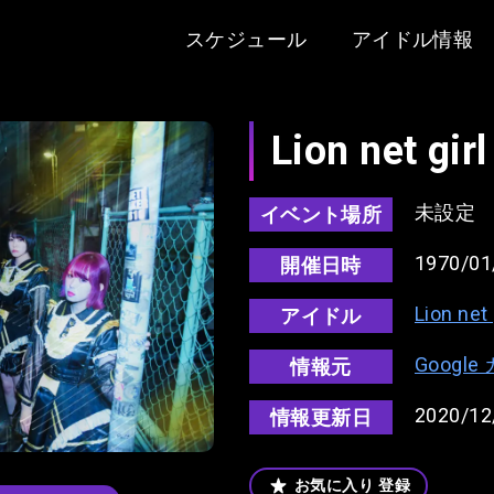
スケジュール
アイドル情報
Lion net g
未設定
イベント場所
1970/01
開催日時
Lion net 
アイドル
Googl
情報元
2020/12
情報更新日
お気に入り
登録