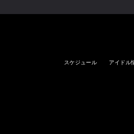
未設定
ライブ 昼 12:05〜
スケジュール
アイドル
Lion net girl