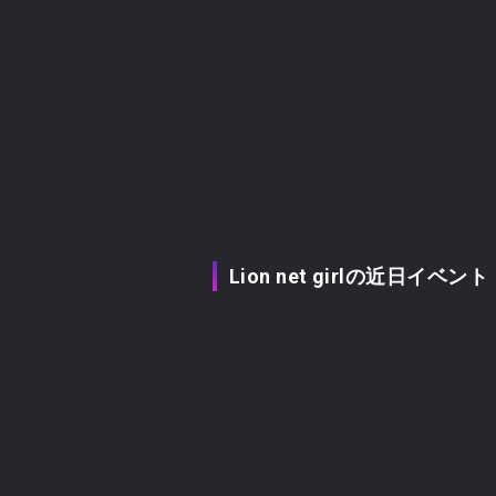
Lion net girlの近日イベント
Lion net girl