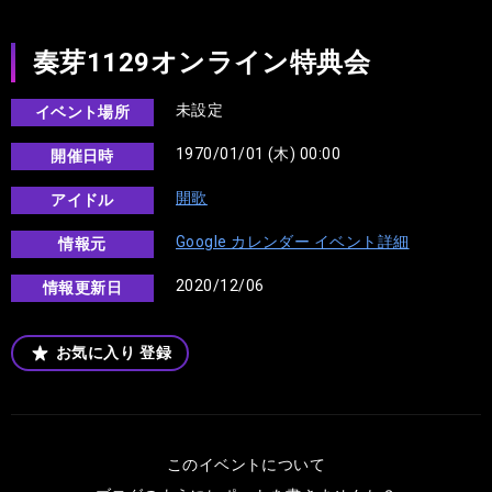
奏芽1129オンライン特典会
未設定
イベント場所
1970/01/01 (木) 00:00
開催日時
開歌
アイドル
Google カレンダー イベント詳細
情報元
2020/12/06
情報更新日
お気に入り
登録
このイベントについて