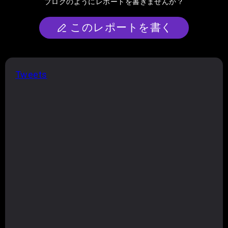
ブログのようにレポートを書きませんか？
このレポートを書く
Tweets