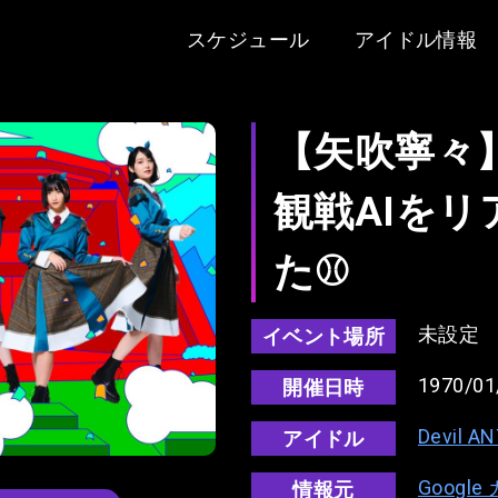
スケジュール
アイドル情報
【矢吹寧々
観戦AIを
た⚾️⁡
未設定
イベント場所
1970/01
開催日時
Devil A
アイドル
Googl
情報元