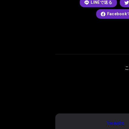
LINEで送る
Faceboo
Tweets