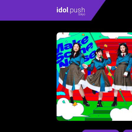
idol
.push
.tokyo