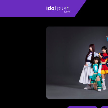
idol
.push
.tokyo