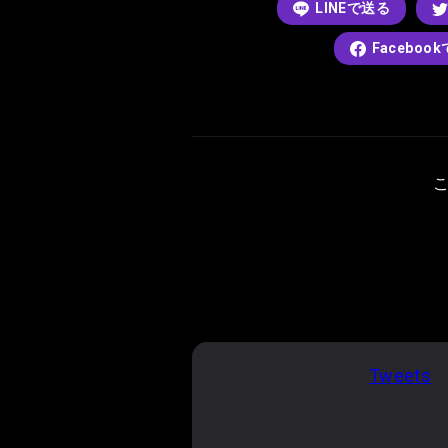
LINEで送る
Faceboo
Tweets