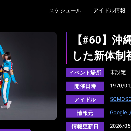
スケジュール
アイドル情報
【#60】沖
した新体制
未設定
イベント場所
1970/01
開催日時
SOMOS
アイドル
Googl
情報元
2026/05
情報更新日