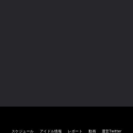
下北沢シャングリラ, 日本、〒155-0031 東京都世田谷区北沢２丁目４−５ ｍｏｓｉａ B1
Night: RAY presents「GLOWING
UP!!」
RAY
2026
08/08
(土)
下北沢シャングリラ, 日本、〒155-0031 東京都世田谷区北沢２丁目４−５ ｍｏｓｉａ B1
スケジュール
アイドル情報
レポート
動画
運営Twitter