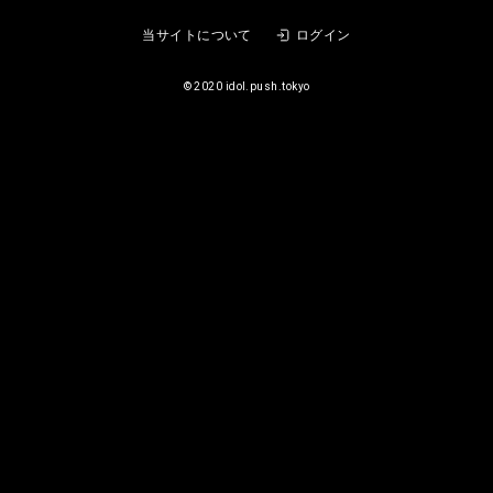
Morning: RAY presents FREE
当サイトについて
ログイン
EVENT 「FREE FOR MORNING」
©︎ 2020 idol.push.tokyo
RAY
2026
08/09
(日)
西永福JAM
Night: #白昼夢界隈