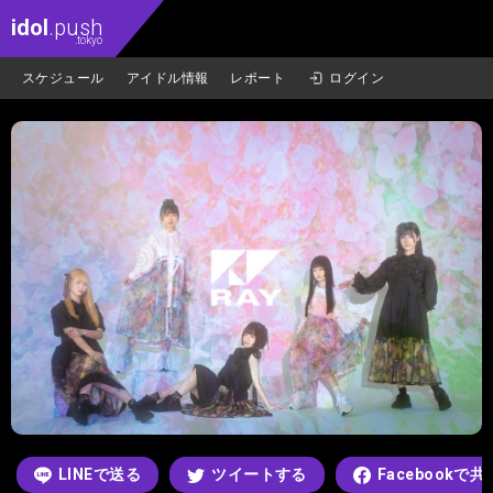
idol
.push
.tokyo
スケジュール
アイドル情報
レポート
ログイン
LINEで送る
ツイートする
Facebookで共