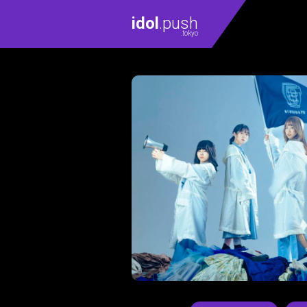
idol
.push
.tokyo