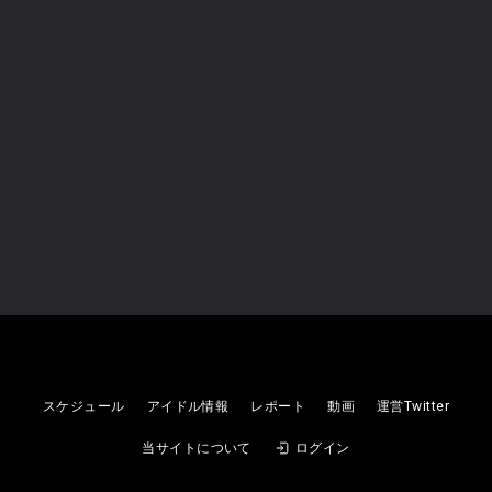
【冠ラジオ】FM FUJI「でびラジ」
Devil ANTHEM.
2026
08/08
(土)
未設定
【FES】IDOL SUMMER JUNGLE
スケジュール
アイドル情報
レポート
動画
運営Twitter
2026
当サイトについて
ログイン
Devil ANTHEM.