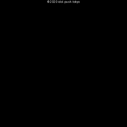
©︎ 2020 idol.push.tokyo
2026
08/09
(日)
未設定
【FES】IDOL SUMMER JUNGLE
2026
Devil ANTHEM.