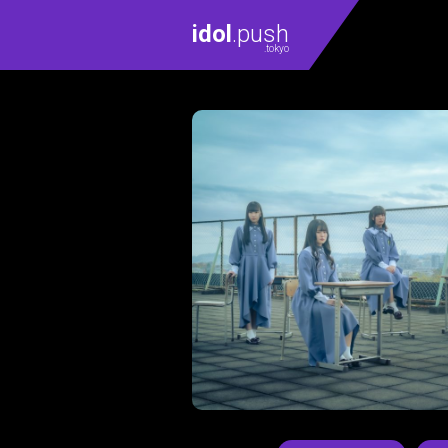
idol
.push
.tokyo