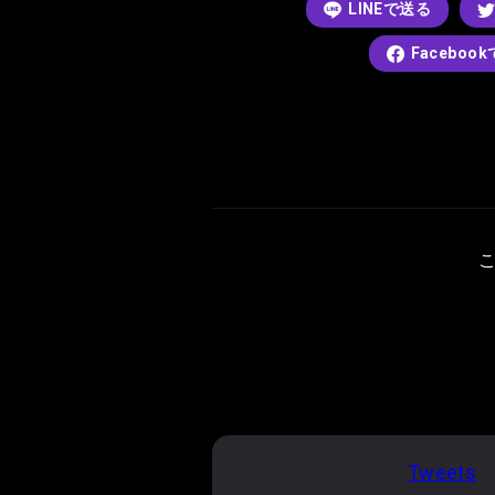
LINEで送る
Faceboo
Tweets