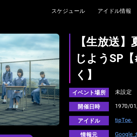
スケジュール
アイドル情報
【生放送】
じようSP
く】
未設定
イベント場所
1970/01
開催日時
tipToe.
アイドル
Googl
情報元