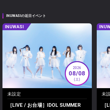
INUWASIの近日イベント
INUWASI
INUW
2026
08/08
(土)
未設定
未
［LIVE / お台場］IDOL SUMMER
［L