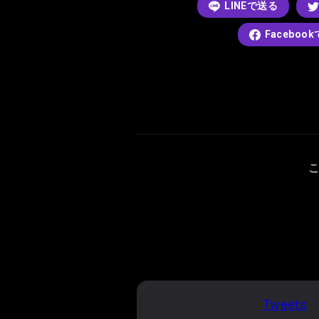
LINEで送る
Faceboo
Tweets