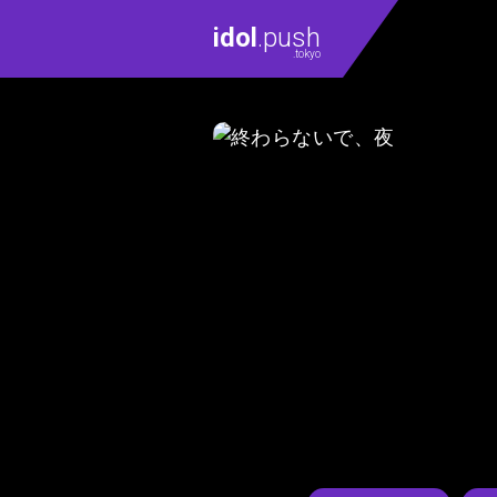
idol
.push
.tokyo