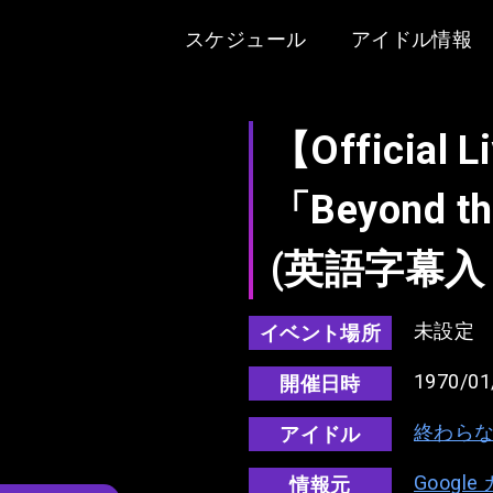
スケジュール
アイドル情報
【Official L
「Beyond th
(英語字幕入
未設定
イベント場所
1970/01
開催日時
終わら
アイドル
Googl
情報元