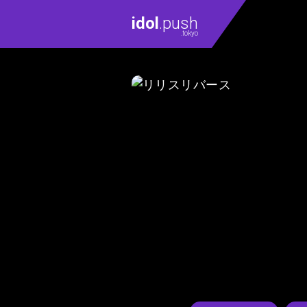
idol
.push
.tokyo