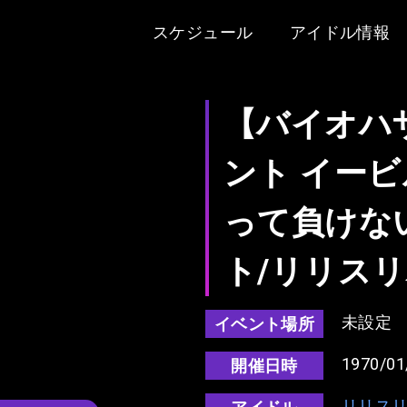
スケジュール
アイドル情報
【バイオハ
ント イー
って負けな
ト/リリス
未設定
イベント場所
1970/01
開催日時
リリス