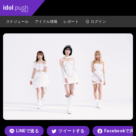
idol
.push
.tokyo
スケジュール
アイドル情報
レポート
ログイン
LINEで送る
ツイートする
Facebookで共