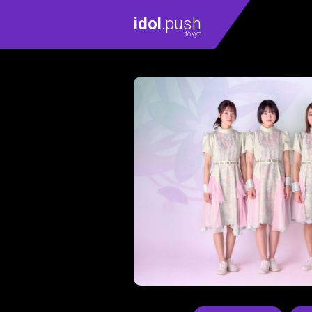
idol
.push
.tokyo