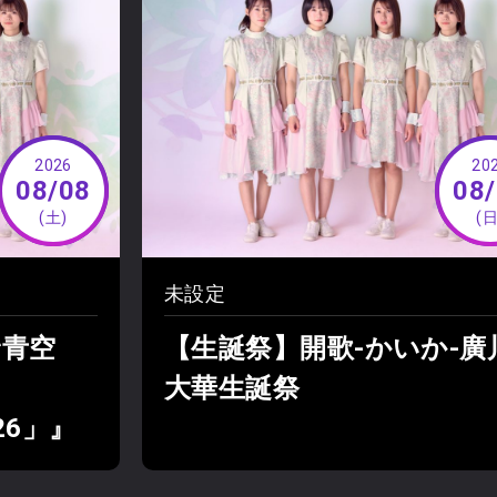
2026
20
08/08
08
(土)
(日
未設定
野青空
【生誕祭】開歌-かいか-廣
大華生誕祭
026」』