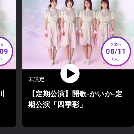
26
2026
/09
08/11
)
(火)
未設定
川
【定期公演】開歌-かいか-定
期公演「四季彩」