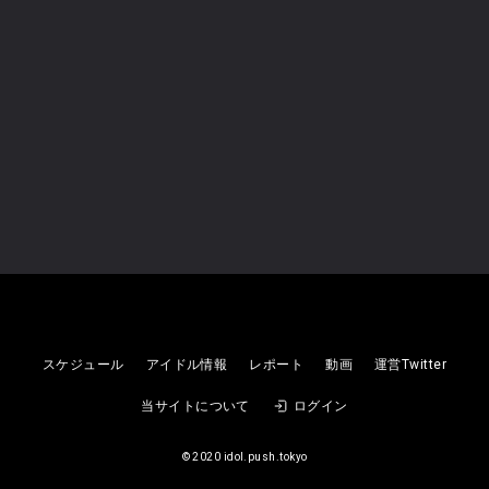
誕祭
開歌
2026
08/11
(火)
未設定
スケジュール
アイドル情報
レポート
動画
運営Twitter
【定期公演】開歌-かいか-定期公演
当サイトについて
ログイン
「四季彩」
©︎ 2020 idol.push.tokyo
開歌