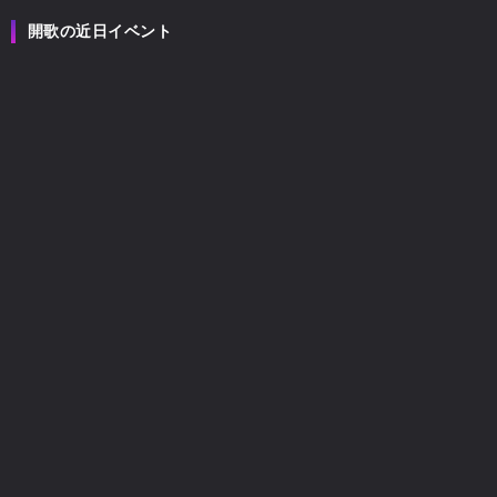
開歌の近日イベント
開歌
2026
08/09
(日)
未設定
【生誕祭】開歌-かいか-廣川大華生