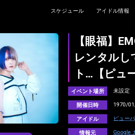
スケジュール
アイドル情報
【眼福】EM
レンタルし
ト…【ピュー
未設定
イベント場所
1970/01
開催日時
ピューパ‼
アイドル
Googl
情報元