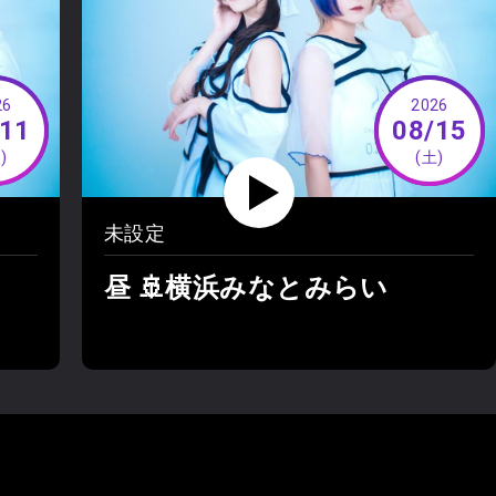
26
2026
/11
08/15
)
(土)
未設定
昼 🚢横浜みなとみらい