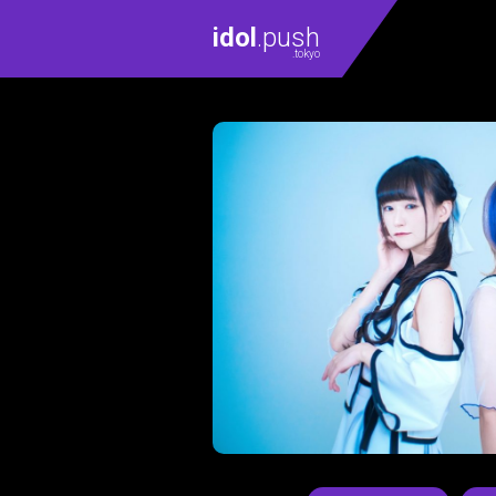
idol
.push
.tokyo