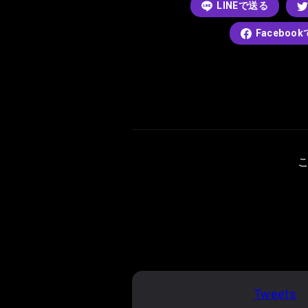
LINEで送る
Faceboo
Tweets