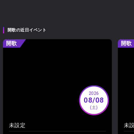
開歌の近日イベント
開歌
開歌
2026
08/08
(土)
未設定
未