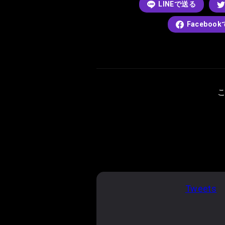
LINEで送る
Faceboo
Tweets