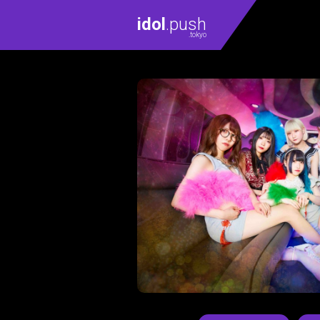
idol
.push
.tokyo