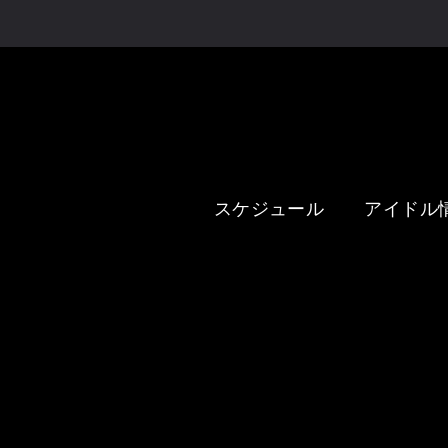
未設定
イベント@新潟
スケジュール
アイドル
パピプペポは難しい