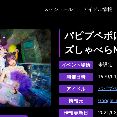
スケジュール
アイドル情報
パピプペポ
ズしゃべらNi
未設定
イベント場所
1970/01
開催日時
パピプ
アイドル
Googl
情報元
2021/02
情報更新日