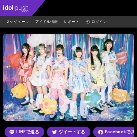
idol
.push
.tokyo
スケジュール
アイドル情報
レポート
ログイン
LINEで送る
ツイートする
Facebookで共