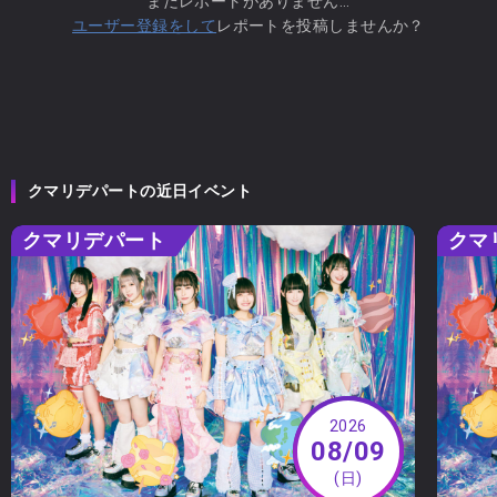
まだレポートがありません...
ユーザー登録をして
レポートを投稿しませんか？
クマリデパートの近日イベント
クマリデパート
クマ
2026
08/09
(日)