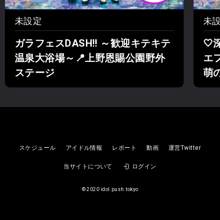
未設定
未
ガラフェスDASH!! ～歓迎キテキテ
🤍
温泉大浴場～📍上野恩賜公園野外
エ
ステージ
萌
スケジュール
アイドル情報
レポート
動画
運営Twitter
当サイトについて
ログイン
©︎ 2020 idol.push.tokyo