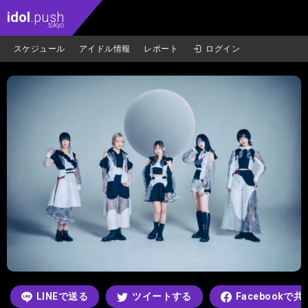
idol
.push
.tokyo
スケジュール
アイドル情報
レポート
ログイン
LINEで送る
ツイートする
Facebookで共