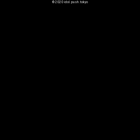
©︎ 2020 idol.push.tokyo
2026
08/10
(月)
未設定
【FES】NEO JAPONISM主催フェ
ス 「NEO KASSEN2026」
Malcolm Mask McLaren