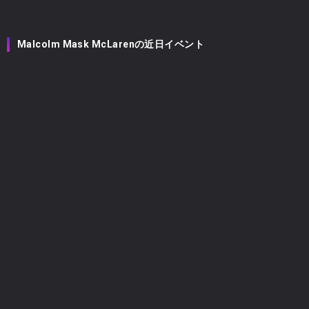
Malcolm Mask McLarenの近日イベント
Malcolm Mask McLaren
2026
08/08
(土)
未設定