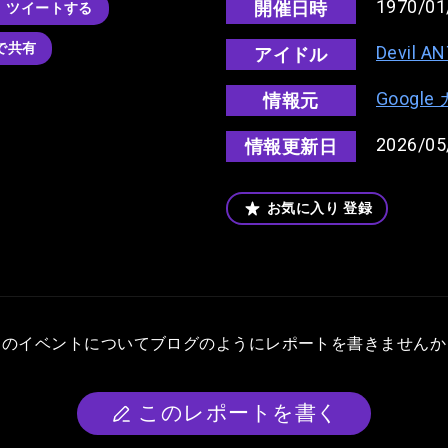
1970/01
開催日時
ツイートする
kで共有
Devil A
アイドル
Googl
情報元
2026/05
情報更新日
お気に入り
登録
このイベントについて
ブログのようにレポートを書きませんか
このレポートを書く