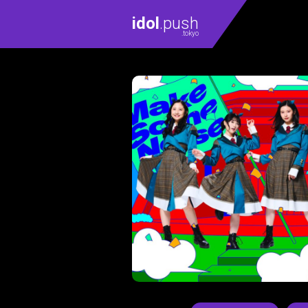
idol
.push
.tokyo