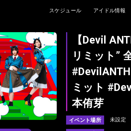
スケジュール
アイドル情報
【Devil A
リミット” 全身
#DevilAN
ミット #Dev
本侑芽
未設定
イベント場所