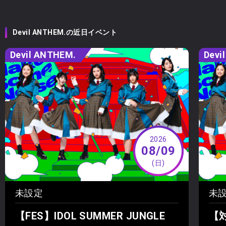
Devil ANTHEM.の近日イベント
Devil ANTHEM.
Devi
2026
08/09
(日)
未設定
未
【FES】IDOL SUMMER JUNGLE
【対